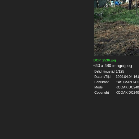
DCP_2536.jpg
640 x 480 image/jpeg
Belichtingstijd
1/125
Datum/Tijd
1999:04:04 16:
Fabrikant
EASTMAN KO
Model
KODAK DC240
Copyright
KODAK DC240